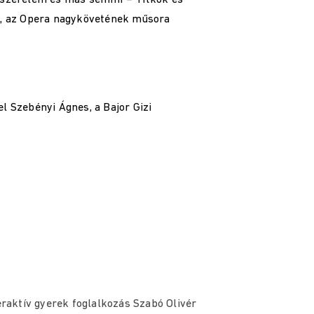
 szerelem és más semmi – Titkok és
a, az Opera nagykövetének műsora
l Szebényi Ágnes, a Bajor Gizi
eraktív gyerek foglalkozás Szabó Olivér