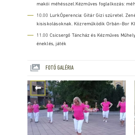
makói méhésszel.Kézműves foglalkozás: méhec
10.00 LurkÓperencia: Gitár Gizi szüretel. Z
kisiskolásoknak. Közreműködik Orbán-Bor K
11.00 Csicsergő Táncház és Kézműves Műhely
éneklés, játék
FOTÓ GALÉRIA