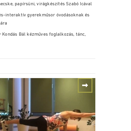
ske, papírsüni, virágkészítés Szabó Icával
enés-interaktív gyerekműsor óvodásoknak és
lára
 Kondás Bál kézműves foglalkozás, tánc,