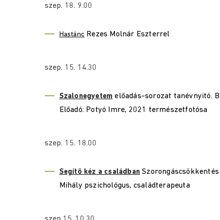
szep. 18. 9.00
Rezes Molnár Eszterrel
Hastánc
szep. 15. 14.30
előadás-sorozat tanévnyitó. B
Szalonegyetem
Előadó: Potyó Imre, 2021 természetfotósa
szep. 15. 18.00
Szorongáscsökkentés 
Segítő kéz a családban
Mihály pszichológus, családterapeuta
szep.15. 10.30