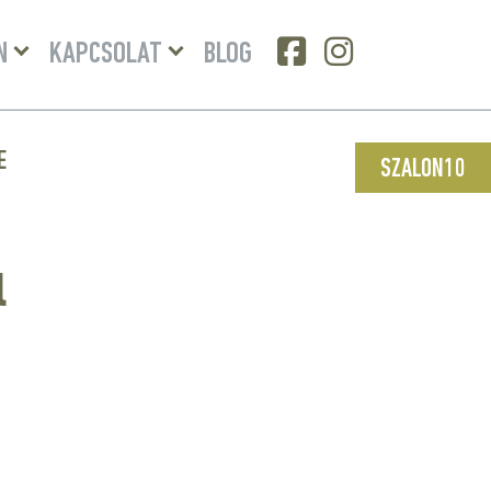
Menü
Menü
N
KAPCSOLAT
BLOG
lenyitása
lenyitása
E
SZALON10
l