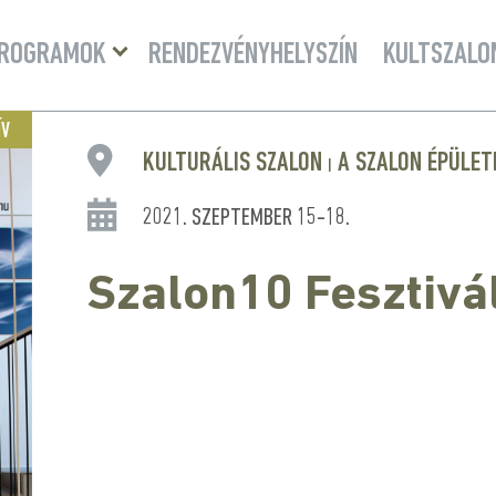
Menü
ROGRAMOK
RENDEZVÉNYHELYSZÍN
KULTSZALO
lenyitása
ÍV
KULTURÁLIS SZALON
A SZALON ÉPÜLET
|
2021. SZEPTEMBER 15-18.
Szalon10 Fesztivá