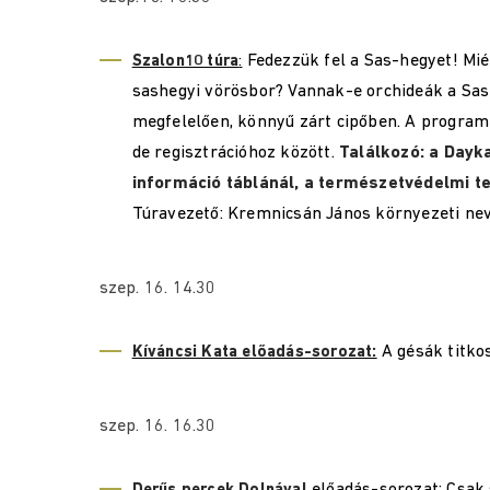
Fedezzük fel a Sas-hegyet! Mié
Szalon10 túra
:
sashegyi vörösbor? Vannak-e orchideák a Sas-
megfelelően, könnyű zárt cipőben. A program 
de regisztrációhoz között.
Találkozó: a Dayk
információ táblánál, a természetvédelmi t
Túravezető: Kremnicsán János környezeti nev
szep. 16. 14.30
A gésák titkos
Kíváncsi Kata előadás-sorozat:
szep. 16. 16.30