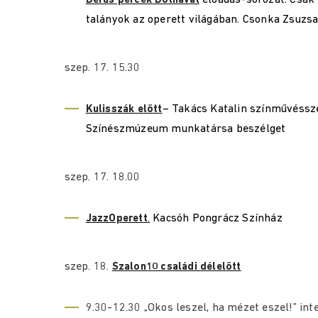
előadás-sorozat: Csak
Derűs percek Dolnával
talányok az operett világában. Csonka Zsuzs
szep. 17. 15.30
– Takács Katalin színművéssze
Kulisszák előtt
Színészmúzeum munkatársa beszélget
szep. 17. 18.00
Kacsóh Pongrácz Színház
JazzOperett
.
szep. 18.
Szalon10 családi délelőtt
9.30-12.30 „Okos leszel, ha mézet eszel!” int