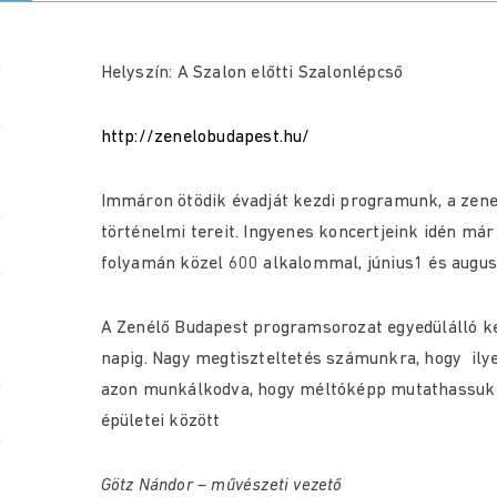
Helyszín: A Szalon előtti Szalonlépcső
http://zenelobudapest.hu/
Immáron ötödik évadját kezdi programunk, a zene
történelmi tereit. Ingyenes koncertjeink idén már
folyamán közel 600 alkalommal, június1 és augus
A Zenélő Budapest programsorozat egyedülálló k
napig. Nagy megtiszteltetés számunkra, hogy ilye
azon munkálkodva, hogy méltóképp mutathassuk b
épületei között
Götz Nándor – művészeti vezető