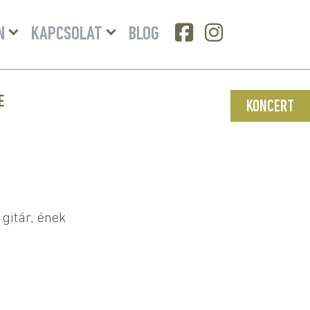
Menü
Menü
N
KAPCSOLAT
BLOG
lenyitása
lenyitása
E
KONCERT
 gitár, ének