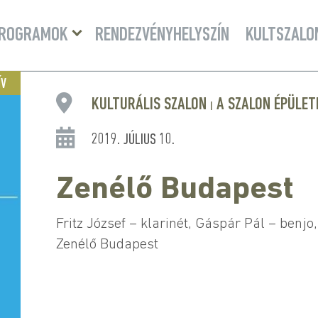
Menü
ROGRAMOK
RENDEZVÉNYHELYSZÍN
KULTSZALO
lenyitása
ÍV
KULTURÁLIS SZALON
A SZALON ÉPÜLET
|
2019. JÚLIUS 10.
Zenélő Budapest
Fritz József – klarinét, Gáspár Pál – benjo,
Zenélő Budapest