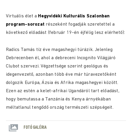
Virtuális élet a
Hegyvidéki Kulturális Szalonban
program-sorozat
részeként fogadják szeretettel a
következő előadást (február 19-én éjfélig lesz elérhető):
Radics Tamás tíz éve magashegyi túrázik. Jelenleg
Debrecenben él, ahol a debreceni Incognito Világjáró
Clubot szervezi. Végzettsége szerint geológus és
idegenvezető, azonban több éve már túravezetőként
dolgozik Európa, Ázsia és Afrika magashegyei között.
Ezen az estén a kelet-afrikai Ugandáról tart előadást,
hogy bemutassa a Tanzánia és Kenya árnyékában
méltatlanul tengődő ország természeti szépségeit.
FOTÓ GALÉRIA