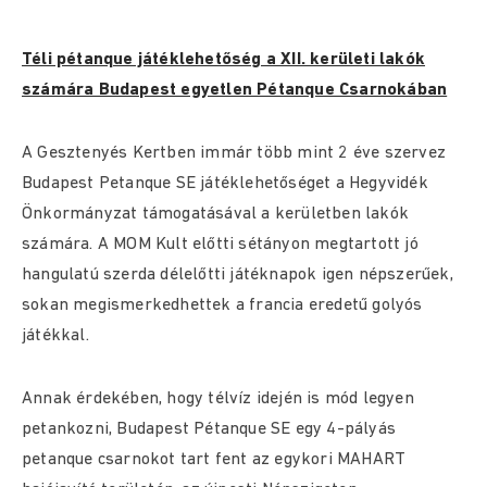
Téli pétanque játéklehetőség a XII. kerületi lakók
számára Budapest egyetlen Pétanque Csarnokában
A Gesztenyés Kertben immár több mint 2 éve szervez
Budapest Petanque SE játéklehetőséget a Hegyvidék
Önkormányzat támogatásával a kerületben lakók
számára. A MOM Kult előtti sétányon megtartott jó
hangulatú szerda délelőtti játéknapok igen népszerűek,
sokan megismerkedhettek a francia eredetű golyós
játékkal.
Annak érdekében, hogy télvíz idején is mód legyen
petankozni, Budapest Pétanque SE egy 4-pályás
petanque csarnokot tart fent az egykori MAHART