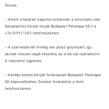
Fontos:
– Amint a bejárati kapuhoz érkeznek, a sorompón való
behajtáshoz kérjük hívják Budapest Petanque SE-t a
+36309921083 telefonszámon.
– A szervezőknél mindig van plusz golyószett, így
akinek nincsen saját készlete, az is be tud csatlakozni.
A részvétel ingyenes.
– Kérdés esetén kérjük forduljanak Budapest Petanque
SE képviselőjéhez, Sombor Andráshoz a fenti
telefonszámon.