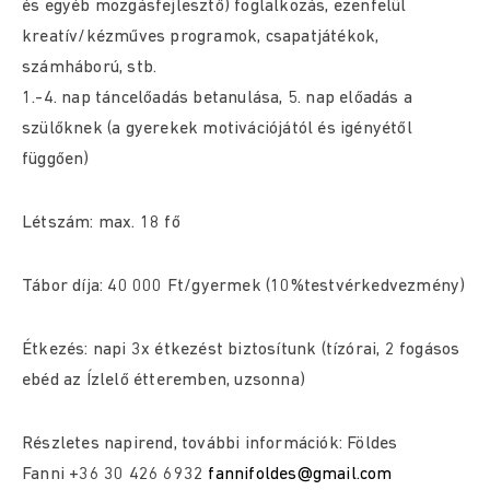
és egyéb mozgásfejlesztő) foglalkozás, ezenfelül
kreatív/kézműves programok, csapatjátékok,
számháború, stb.
1.-4. nap táncelőadás betanulása, 5. nap előadás a
szülőknek (a gyerekek motivációjától és igényétől
függően)
Létszám: max. 18 fő
Tábor díja: 40 000 Ft/gyermek (10%testvérkedvezmény)
Étkezés: napi 3x étkezést biztosítunk (tízórai, 2 fogásos
ebéd az Ízlelő étteremben, uzsonna)
Részletes napirend, további információk: Földes
Fanni +36 30 426 6932
fannifoldes@gmail.com