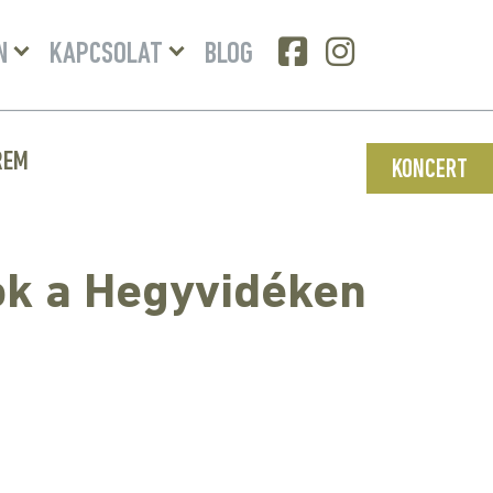
Menü
Menü
N
KAPCSOLAT
BLOG
lenyitása
lenyitása
REM
KONCERT
ok a Hegyvidéken