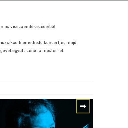
galmas visszaemlékezéseiből
muzsikus kiemelkedő koncertjei, majd
gével együtt zenél a mesterrel.