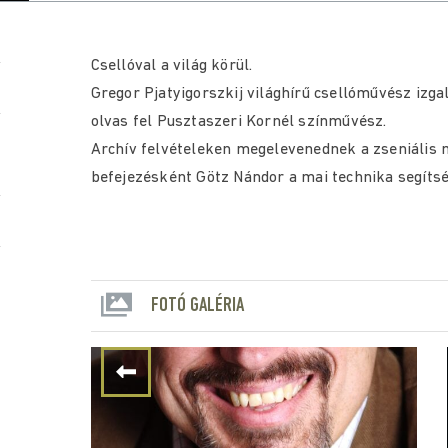
Csellóval a világ körül.
Gregor Pjatyigorszkij világhírű csellóművész iz
olvas fel Pusztaszeri Kornél színművész.
Archív felvételeken megelevenednek a zseniális 
befejezésként Götz Nándor a mai technika segítsé
FOTÓ GALÉRIA