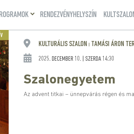
Menü
ROGRAMOK
RENDEZVÉNYHELYSZÍN
KULTSZALO
lenyitása
ÍV
KULTURÁLIS SZALON
TAMÁSI ÁRON TE
|
2025. DECEMBER 10. | SZERDA 14:30
Szalonegyetem
Az advent titkai – ünnepvárás régen és m