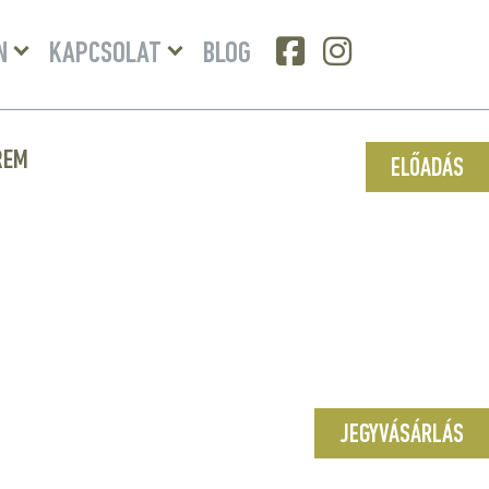
Menü
Menü
N
KAPCSOLAT
BLOG
lenyitása
lenyitása
REM
ELŐADÁS
a
JEGYVÁSÁRLÁS