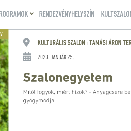
Menü
ROGRAMOK
RENDEZVÉNYHELYSZÍN
KULTSZALO
lenyitása
ÍV
KULTURÁLIS SZALON
TAMÁSI ÁRON TE
|
2023. JANUÁR 25.
Szalonegyetem
Mitől fogyok, miért hízok? - Anyagcsere b
gyógymódjai...