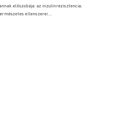
nnak előszobája: az inzulinrezisztencia;
természetes ellenszerei….