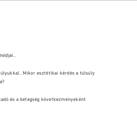
ymódjai…
súlyukkal…Mikor esztétikai kérdés a túlsúly
a?
akadó és a betegség következményeként