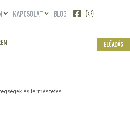
Menü
Menü
N
KAPCSOLAT
BLOG
lenyitása
lenyitása
REM
ELŐADÁS
etegségek és természetes