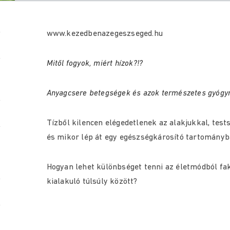
www.kezedbenazegeszseged.hu
Mitől fogyok, miért hízok?!?
Anyagcsere betegségek és azok természetes gyóg
Tízből kilencen elégedetlenek az alakjukkal, test
és mikor lép át egy egészségkárosító tartományb
Hogyan lehet különbséget tenni az életmódból f
kialakuló túlsúly között?