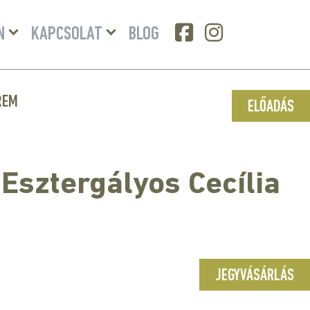
Menü
Menü
N
KAPCSOLAT
BLOG
lenyitása
lenyitása
REM
ELŐADÁS
Esztergályos Cecília
JEGYVÁSÁRLÁS