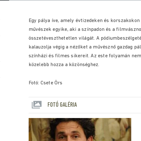
Egy pálya íve, amely évtizedeken és korszakokon í
művészek egyike, aki a színpadon és a filmvászn
összetéveszthetetlen világát. A pódiumbeszélget
kalauzolja végig a nézőket a művésznő gazdag pá
színházi és filmes sikereit. Az este folyamán ne
közelebb hozza a közönséghez.
Fotó: Csete Örs
FOTÓ GALÉRIA