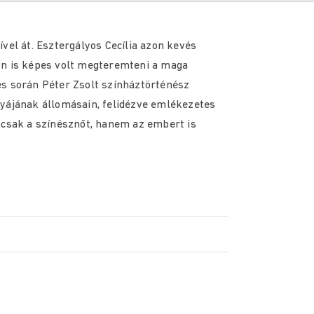
vel át. Esztergályos Cecília azon kevés
on is képes volt megteremteni a maga
és során Péter Zsolt színháztörténész
lyájának állomásain, felidézve emlékezetes
mcsak a színésznőt, hanem az embert is