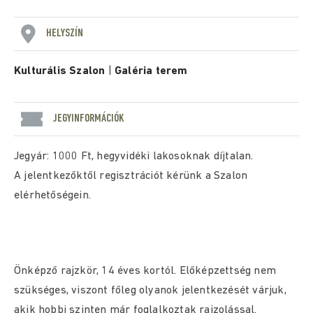
HELYSZÍN
Kulturális Szalon
|
Galéria terem
JEGYINFORMÁCIÓK
Jegyár: 1000 Ft, hegyvidéki lakosoknak díjtalan.
A jelentkezőktől regisztrációt kérünk a Szalon
elérhetőségein.
Önképző rajzkör, 14 éves kortól. Előképzettség nem
szükséges, viszont főleg olyanok jelentkezését várjuk,
akik hobbi szinten már foglalkoztak rajzolással.