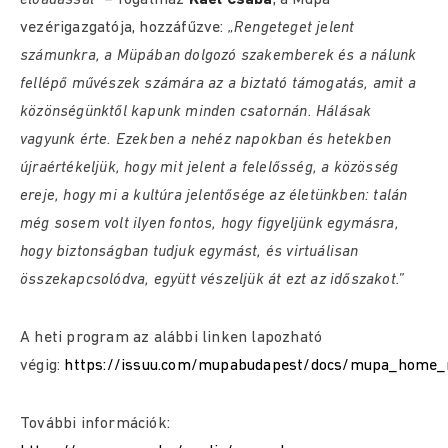
előadással”
– fogalmaz
Káel Csaba
, a Müpa
vezérigazgatója, hozzáfűzve:
„Rengeteget jelent
számunkra, a Müpában dolgozó szakemberek és a nálunk
fellépő művészek számára az a biztató támogatás, amit a
közönségünktől kapunk minden csatornán. Hálásak
vagyunk érte. Ezekben a nehéz napokban és hetekben
újraértékeljük, hogy mit jelent a felelősség, a közösség
ereje, hogy mi a kultúra jelentősége az életünkben: talán
még sosem volt ilyen fontos, hogy figyeljünk egymásra,
hogy biztonságban tudjuk egymást, és virtuálisan
összekapcsolódva, együtt vészeljük át ezt az időszakot.”​
A heti program az alábbi linken lapozható
végig:
https://issuu.com/mupabudapest/docs/mupa_home
További információk: