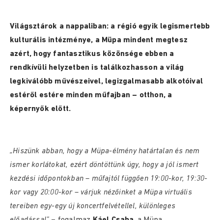
Világsztárok a nappaliban: a régió egyik legismertebb
kulturális intézménye, a Müpa mindent megtesz
azért, hogy fantasztikus közönsége ebben a
rendkívüli helyzetben is találkozhasson a világ
legkiválóbb művészeivel, legizgalmasabb alkotóival
estéről estére minden műfajban – otthon, a
képernyők előtt.
„Hiszünk abban, hogy a Müpa-élmény határtalan és nem
ismer korlátokat, ezért döntöttünk úgy, hogy a jól ismert
kezdési időpontokban – műfajtól függően 19:00-kor, 19:30-
kor vagy 20:00-kor – várjuk nézőinket a Müpa virtuális
tereiben egy-egy új koncertfelvétellel, különleges