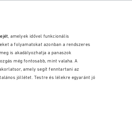
ejét
, amelyek idővel funkcionális
zeket a folyamatokat azonban a rendszeres
 meg is akadályozhatja a panaszok
mozgás még fontosabb, mint valaha. A
akorlatsor, amely segít fenntartani az
alános jóllétet. Testre és lélekre egyaránt jó