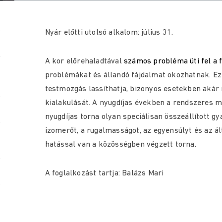
Nyár előtti utolsó alkalom: július 31.
A kor előrehaladtával
számos probléma üti fel a f
problémákat és állandó fájdalmat okozhatnak. E
testmozgás lassíthatja, bizonyos esetekben akár
kialakulását. A nyugdíjas években a rendszeres 
nyugdíjas torna olyan speciálisan összeállított gy
izomerőt, a rugalmasságot, az egyensúlyt és az ált
hatással van a közösségben végzett torna.
A foglalkozást tartja: Balázs Mari