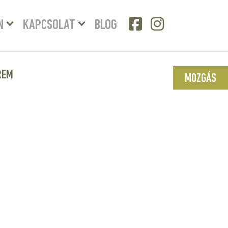
Menü
Menü
N
KAPCSOLAT
BLOG
lenyitása
lenyitása
REM
MOZGÁS