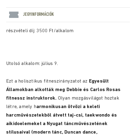
JEGYINFORMÁCIÓK
részvételi díj: 3500 Ft/alkalom
Utolsó alkalom: július 9.
Ezt a holisztikus fitneszirányzatot az
Egyesült
Államokban alkották meg Debbie és Carlos Rosas
fitnessz instruktorok.
Olyan mozgásvilágot hoztak
létre, amely h
armonikusan ötvözi a keleti
harcművészetekből átvett taj-csi, taekwondo és
aikidoelemeket a
Nyugat táncművészetének
stílusaival (modern tánc, Duncan dance,