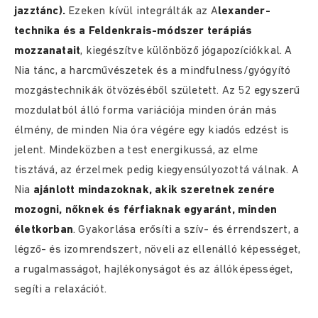
jazztánc).
Ezeken kívül integrálták az A
lexander-
technika és a Feldenkrais-módszer terápiás
mozzanatait
, kiegészítve különböző jógapozíciókkal. A
Nia tánc, a harcművészetek és a mindfulness/gyógyító
mozgástechnikák ötvözéséből született. Az 52 egyszerű
mozdulatból álló forma variációja minden órán más
élmény, de minden Nia óra végére egy kiadós edzést is
jelent. Mindeközben a test energikussá, az elme
tisztává, az érzelmek pedig kiegyensúlyozottá válnak. A
Nia
ajánlott mindazoknak, akik szeretnek zenére
mozogni, nőknek és férfiaknak egyaránt, minden
életkorban
. Gyakorlása erősíti a szív- és érrendszert, a
légző- és izomrendszert, növeli az ellenálló képességet,
a rugalmasságot, hajlékonyságot és az állóképességet,
segíti a relaxációt.