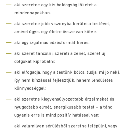
aki szeretne egy kis boldogság löketet a
mindennapokban;
aki szeretne jobb viszonyba kerülni a testével,
amivel úgyis egy életre össze van kötve;
aki egy izgalmas edzésformát keres;
aki szeret táncolni, szereti a zenét, szeret új
dolgokat kipróbálni;
aki elfogadja, hogy a testünk bölcs, tudja, mi jó neki,
így nem kínzással fejlesztjük, hanem lendületes
könnyedséggel;
aki szeretne kiegyensúlyozottabb érzelmeket és
nyugodtabb elmét, energikusabb testet – a tánc
ugyanis erre is mind pozitív hatással van;
aki valamilyen sérülésből szeretne felépülni, vagy