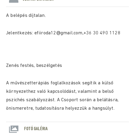
A belépés díjtalan.
Jelentkezés: efiiroda12@gmail.com,+36 30 490 1128
Zenés festés, beszélgetés
A művészetterápiás foglalkozások segítik a külső
környezethez való kapcsolódást, valamint a belső
pszichés szabályozást. A Csoport során a belátásra,
önismeretre, tudatosításra helyezzük a hangsúlyt.
FOTÓ GALÉRIA