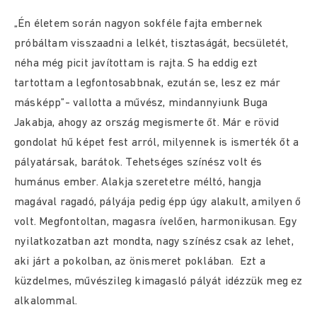
„Én életem során nagyon sokféle fajta embernek
próbáltam visszaadni a lelkét, tisztaságát, becsületét,
néha még picit javítottam is rajta. S ha eddig ezt
tartottam a legfontosabbnak, ezután se, lesz ez már
másképp”- vallotta a művész, mindannyiunk Buga
Jakabja, ahogy az ország megismerte őt. Már e rövid
gondolat hű képet fest arról, milyennek is ismerték őt a
pályatársak, barátok. Tehetséges színész volt és
humánus ember. Alakja szeretetre méltó, hangja
magával ragadó, pályája pedig épp úgy alakult, amilyen ő
volt. Megfontoltan, magasra ívelően, harmonikusan. Egy
nyilatkozatban azt mondta, nagy színész csak az lehet,
aki járt a pokolban, az önismeret poklában. Ezt a
küzdelmes, művészileg kimagasló pályát idézzük meg ez
alkalommal.