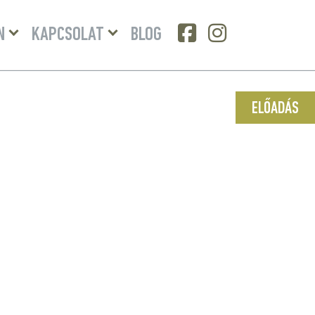
Menü
Menü
N
KAPCSOLAT
BLOG
lenyitása
lenyitása
ELŐADÁS