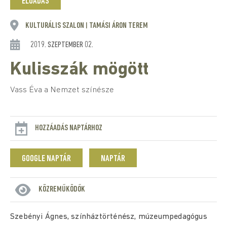
ELŐADÁS
KULTURÁLIS SZALON
TAMÁSI ÁRON TEREM
|
2019. SZEPTEMBER 02.
Kulisszák mögött
Vass Éva a Nemzet színésze
HOZZÁADÁS NAPTÁRHOZ
GOOGLE NAPTÁR
NAPTÁR
KÖZREMŰKÖDŐK
Szebényi Ágnes, színháztörténész, múzeumpedagógus