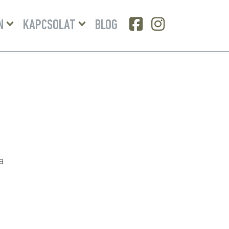
Menü
Menü
N
KAPCSOLAT
BLOG
lenyitása
lenyitása
a