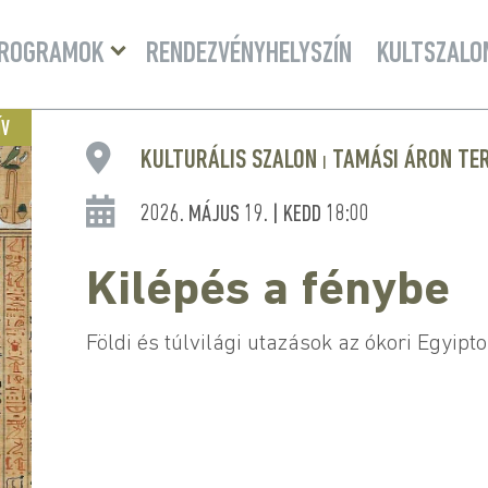
Menü
ROGRAMOK
RENDEZVÉNYHELYSZÍN
KULTSZALO
lenyitása
ÍV
KULTURÁLIS SZALON
TAMÁSI ÁRON TE
|
2026. MÁJUS 19. | KEDD 18:00
Kilépés a fénybe
Földi és túlvilági utazások az ókori Egyip