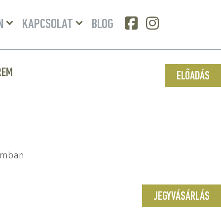
Menü
Menü
N
KAPCSOLAT
BLOG
lenyitása
lenyitása
REM
ELŐADÁS
tomban
JEGYVÁSÁRLÁS