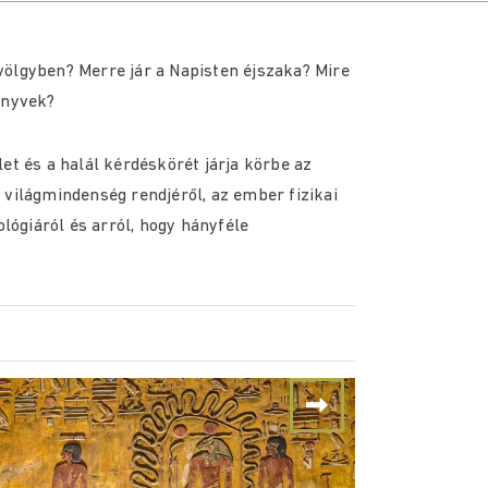
s-völgyben? Merre jár a Napisten éjszaka? Mire
önyvek?
et és a halál kérdéskörét járja körbe az
 világmindenség rendjéről, az ember fizikai
ológiáról és arról, hogy hányféle