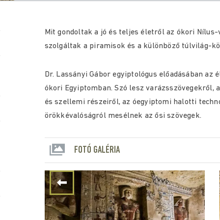
Mit gondoltak a jó és teljes életről az ókori Nílu
szolgáltak a piramisok és a különböző túlvilág-k
Dr. Lassányi Gábor egyiptológus előadásában az él
ókori Egyiptomban. Szó lesz varázsszövegekről, a
és szellemi részeiről, az óegyiptomi halotti techn
örökkévalóságról mesélnek az ősi szövegek.
FOTÓ GALÉRIA