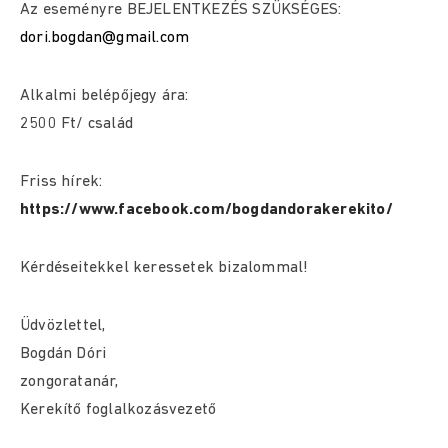
Az eseményre BEJELENTKEZÉS SZÜKSÉGES:
dori.bogdan@gmail.com
Alkalmi belépőjegy ára:
2500 Ft/ család
Friss hírek:
https://www.facebook.com/bogdandorakerekito/
Kérdéseitekkel keressetek bizalommal!
Üdvözlettel,
Bogdán Dóri
zongoratanár,
Kerekítő foglalkozásvezető