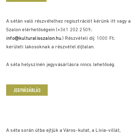
A sétán való részvételhez regisztrációt kérünk itt vagy a
Szalon elérhetőségein (+361 202 2509;
info@kulturalisszalon.hu
.) Részvételi díj: 1000 Ft;
kerületi lakosoknak a részvétel díjtalan.
A séta helyszínén jegyvásárlásra nincs lehetőség.
JEGYVÁSÁRLÁS
A séta során útba ejtjük a Város-kutat, a Lívia-villát,