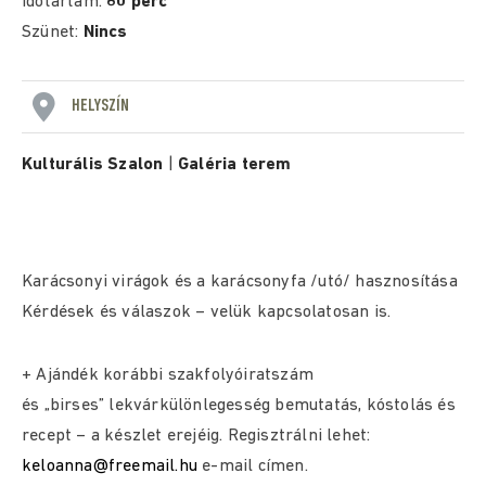
Időtartam:
60 perc
Szünet:
Nincs
HELYSZÍN
Kulturális Szalon
|
Galéria terem
Karácsonyi virágok és a karácsonyfa /utó/ hasznosítása
Kérdések és válaszok – velük kapcsolatosan is.
+ Ajándék korábbi szakfolyóiratszám
és „birses” lekvárkülönlegesség bemutatás, kóstolás és
recept – a készlet erejéig. Regisztrálni lehet:
keloanna@freemail.hu
e-mail címen.