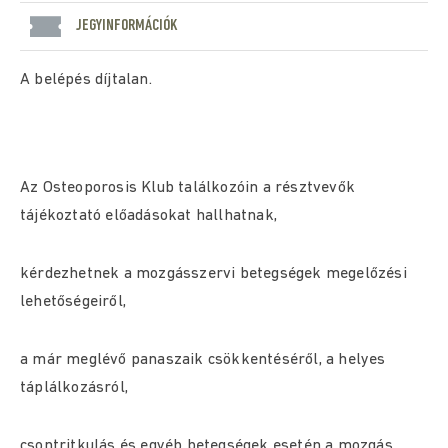
JEGYINFORMÁCIÓK
A belépés díjtalan.
Az Osteoporosis Klub találkozóin a résztvevők
tájékoztató előadásokat hallhatnak,
kérdezhetnek a mozgásszervi betegségek megelőzési
lehetőségeiről,
a már meglévő panaszaik csökkentéséről, a helyes
táplálkozásról,
csontritkulás és egyéb betegségek esetén a mozgás