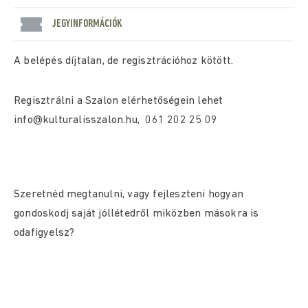
JEGYINFORMÁCIÓK
A belépés díjtalan, de regisztrációhoz kötött.
Regisztrálni a Szalon elérhetőségein lehet
info@kulturalisszalon.hu, 061 202 25 09
Szeretnéd megtanulni, vagy fejleszteni hogyan
gondoskodj saját jóllétedről miközben másokra is
odafigyelsz?