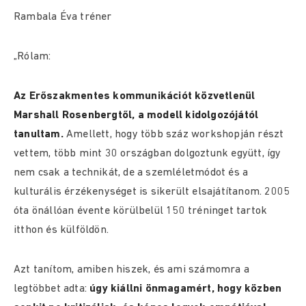
Rambala Éva tréner
„Rólam:
Az Erőszakmentes kommunikációt közvetlenül
Marshall Rosenbergtől, a modell kidolgozójától
tanultam.
Amellett, hogy több száz workshopján részt
vettem, több mint 30 országban dolgoztunk együtt, így
nem csak a technikát, de a szemléletmódot és a
kulturális érzékenységet is sikerült elsajátítanom. 2005
óta önállóan évente körülbelül 150 tréninget tartok
itthon és külföldön.
Azt tanítom, amiben hiszek, és ami számomra a
legtöbbet adta:
úgy kiállni önmagamért, hogy közben