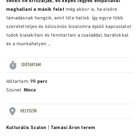
senkit ne kritizáljak, és képes legyek empátiával
meghallani a másik felet
még akkor is, ha elsőre
támadásnak hangzik, amit tőle hallok. Így egyre több
szeretetteljes és kölcsönös bizalomra épülő kapcsolatot
tudok kialakítani és fenntartani a családdal, barátokkal
és a munkahelyen. „
IDŐTARTAM
Időtartam:
90 perc
Szünet:
Nincs
HELYSZÍN
Kulturális Szalon
|
Tamási Áron terem