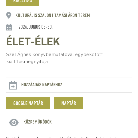
KIÁLLÍTÁS
KULTURÁLIS SZALON
TAMÁSI ÁRON TEREM
|
2026. JÚNIUS 08-30.
ÉLET-ÉLEK
Szél Ágnes könyvbemutatóval egybekötött
kiállításmegnyitója
HOZZÁADÁS NAPTÁRHOZ
GOOGLE NAPTÁR
NAPTÁR
KÖZREMŰKÖDŐK