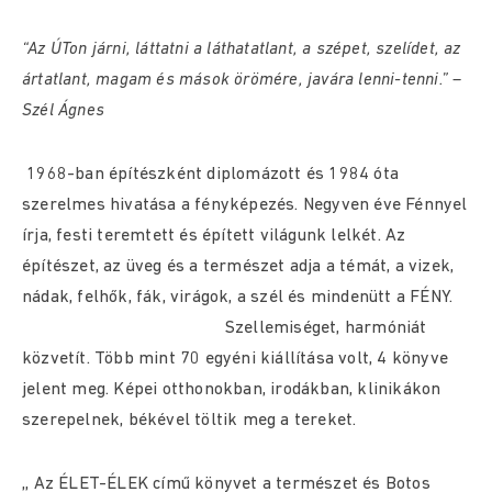
“Az ÚTon járni, láttatni a láthatatlant, a szépet, szelídet, az
ártatlant,
magam és mások örömére, javára lenni-tenni.” –
Szél Ágnes
1968-ban építészként diplomázott és 1984 óta
szerelmes hivatása a fényképezés. Negyven éve Fénnyel
írja, festi teremtett és épített világunk lelkét. Az
építészet, az üveg és a természet adja a témát, a vizek,
nádak, felhők, fák, virágok, a szél és mindenütt a FÉNY.
Szellemiséget, harmóniát
közvetít. Több mint 70 egyéni kiállítása volt, 4 könyve
jelent meg. Képei otthonokban, irodákban, klinikákon
szerepelnek, békével töltik meg a tereket.
,, Az ÉLET-ÉLEK című könyvet a természet és Botos