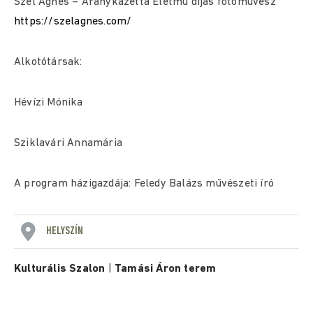
Szél Ágnes – Aranykazetta Életmű díjas fotóművész
https://szelagnes.com/
Alkotótársak:
Hévízi Mónika
Sziklavári Annamária
A program házigazdája: Feledy Balázs művészeti író
HELYSZÍN
Kulturális Szalon
|
Tamási Áron terem