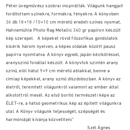
Péter üvegművész szobrai inspirálták. Világunk hangjait
fordítottam színekre, formákra, fényekre. A könyvben
36 db 18×18 /10×10 cm méretű eredeti színes nyomat,
Hahnemühle Photo Rag Metallic 340 gr papíron készült
kép szerepel. A képeket rövid filozofikus gondolatok
kísérik három nyelven, a képes oldalak között pausz
papírra nyomtatva. A könyv egyedi, japán kézikötéssel,
aranyszínű fonállal készült. A könyvtok szintén arany
színű, elöl hátul 9×9 cm méretű ablakkal, benne a
címlap képekkel, arany színű díszdobozban. A könyv az
életről, teremtett világunkról valamint az ember által
alkotottról mesél. Az első borító természeti képe az
ÉLET-re, a hátsó geometrikus kép az épített világunkra
utal. A Könyv világunk teljességét, szépségét és
harmóniáját kívánja közvetíteni.”
Szél Ágnes