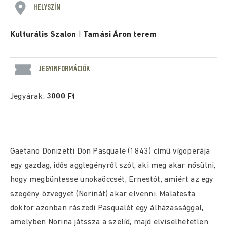
HELYSZÍN
Kulturális Szalon
|
Tamási Áron terem
JEGYINFORMÁCIÓK
Jegyárak:
3000 Ft
Gaetano Donizetti Don Pasquale (1843) című vígoperája
egy gazdag, idős agglegényről szól, aki meg akar nősülni,
hogy megbüntesse unokaöccsét, Ernestót, amiért az egy
szegény özvegyet (Norinát) akar elvenni. Malatesta
doktor azonban rászedi Pasqualét egy álházassággal,
amelyben Norina játssza a szelíd, majd elviselhetetlen