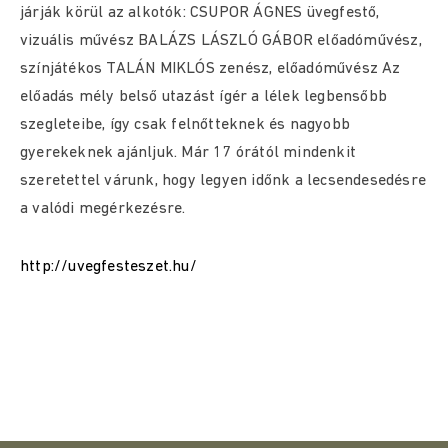
járják körül az alkotók: CSUPOR ÁGNES üvegfestő,
vizuális művész BALÁZS LÁSZLÓ GÁBOR előadóművész,
színjátékos TALÁN MIKLÓS zenész, előadóművész Az
előadás mély belső utazást ígér a lélek legbensőbb
szegleteibe, így csak felnőtteknek és nagyobb
gyerekeknek ajánljuk. Már 17 órától mindenkit
szeretettel várunk, hogy legyen időnk a lecsendesedésre
a valódi megérkezésre.
http://uvegfesteszet.hu/