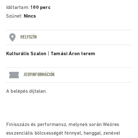
Időtartam:
180 perc
Szünet:
Nincs
HELYSZÍN
Kulturális Szalon
|
Tamási Áron terem
JEGYINFORMÁCIÓK
A belépés díjtalan.
Finisszázs és performansz, melynek során Weöres
esszenciális bölcsességét fénnyel, hanggal, zenével