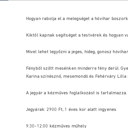
Hogyan rabolja el a melegséget a hóvihar boszor
Kiktől kapnak segítséget a testvérek és hogyan v
Mivel lehet legyőzni a jeges, hideg, gonosz hóvih
Fényből szőtt mesénken minderre fény derül. Gye
Karina színésznő, mesemondó és Fehérváry Lilla
A jegyár a kézműves foglalkozást is tartalmazza.
Jegyárak:
2900 Ft, 1 éves kor alatt ingyenes
9:30-12:00 kézműves műhely