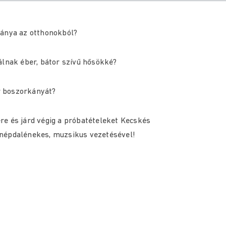
kánya az otthonokból?
álnak éber, bátor szívű hősökké?
ar boszorkányát?
re és járd végig a próbatételeket Kecskés
 népdalénekes, muzsikus vezetésével!