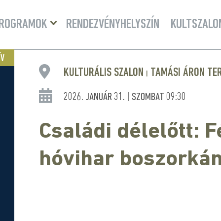
Menü
ROGRAMOK
RENDEZVÉNYHELYSZÍN
KULTSZALO
lenyitása
ÍV
KULTURÁLIS SZALON
TAMÁSI ÁRON TE
|
2026. JANUÁR 31. | SZOMBAT 09:30
Családi délelőtt: 
hóvihar boszorká