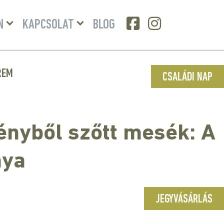
Menü
Menü
N
KAPCSOLAT
BLOG
lenyitása
lenyitása
REM
CSALÁDI NAP
Fényből szőtt mesék: A
nya
JEGYVÁSÁRLÁS