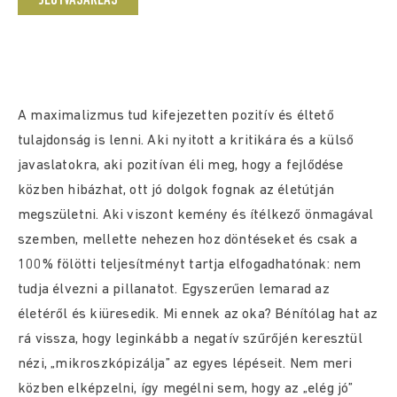
JEGYVÁSÁRLÁS
A maximalizmus tud kifejezetten pozitív és éltető
tulajdonság is lenni. Aki nyitott a kritikára és a külső
javaslatokra, aki pozitívan éli meg, hogy a fejlődése
közben hibázhat, ott jó dolgok fognak az életútján
megszületni. Aki viszont kemény és ítélkező önmagával
szemben, mellette nehezen hoz döntéseket és csak a
100% fölötti teljesítményt tartja elfogadhatónak: nem
tudja élvezni a pillanatot. Egyszerűen lemarad az
életéről és kiüresedik. Mi ennek az oka? Bénítólag hat az
rá vissza, hogy leginkább a negatív szűrőjén keresztül
nézi, „mikroszkópizálja” az egyes lépéseit. Nem meri
közben elképzelni, így megélni sem, hogy az „elég jó”