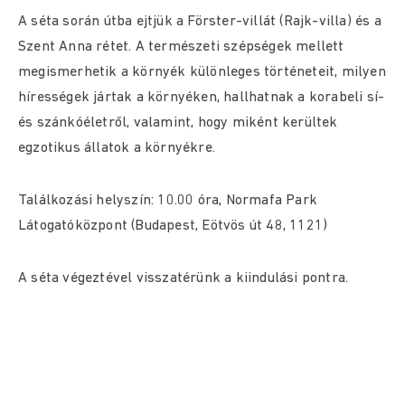
A séta során útba ejtjük a Förster-villát (Rajk-villa) és a
Szent Anna rétet. A természeti szépségek mellett
megismerhetik a környék különleges történeteit, milyen
hírességek jártak a környéken, hallhatnak a korabeli sí-
és szánkóéletről, valamint, hogy miként kerültek
egzotikus állatok a környékre.
Találkozási helyszín: 10.00 óra, Normafa Park
Látogatóközpont (Budapest, Eötvös út 48, 1121)
A séta végeztével visszatérünk a kiindulási pontra.