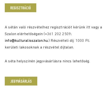
REGISZTRÁCIÓ
A sétán való részvételhez regisztrációt kérünk itt vagy a
Szalon elérhetőségein (+361 202 2509;
info@kulturalisszalon.hu
.) Részvételi díj: 1000 Ft;
kerületi lakosoknak a részvétel díjtalan.
A séta helyszínén jegyvásárlásra nincs lehetőség.
JEGYVÁSÁRLÁS