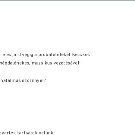
re és járd végig a próbatételeket Kecskés
 népdalénekes, muzsikus vezetésével!
a hatalmas szörnnyel?
gyertek tartsatok velünk!