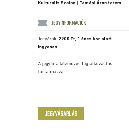
Kulturális Szalon
|
Tamási Áron terem
JEGYINFORMÁCIÓK
Jegyárak:
2900 Ft, 1 éves kor alatt
ingyenes
A jegyár a kézműves foglalkozást is
tartalmazza.
JEGYVÁSÁRLÁS