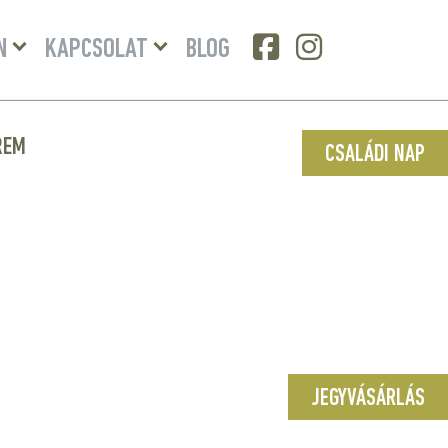
Menü
Menü
N
KAPCSOLAT
BLOG
lenyitása
lenyitása
REM
CSALÁDI NAP
JEGYVÁSÁRLÁS