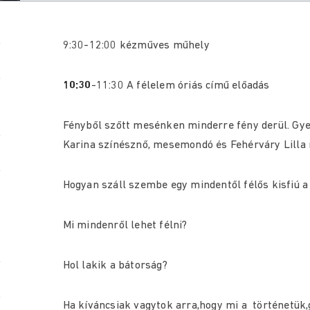
9:30-12:00 kézműves műhely
10:30
-11:30 A félelem óriás című előadás
Fényből szőtt mesénken minderre fény derül. Gye
Karina színésznő, mesemondó és Fehérváry Lilla
Hogyan száll szembe egy mindentől félős kisfiú 
Mi mindenről lehet félni?
Hol lakik a bátorság?
Ha kíváncsiak vagytok arra,hogy mi a történetük,