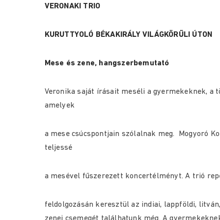
VERONAKI TRIO
KURUTTYOLÓ BÉKAKIRÁLY VILÁGKÖRÜLI ÚTON
Mese és zene, hangszerbemutató
Veronika saját írásait meséli a gyermekeknek, a t
amelyek
a mese csúcspontjain szólalnak meg. Mogyoró Korn
teljessé
a mesével fűszerezett koncertélményt. A trió rep
feldolgozásán keresztül az indiai, lappföldi, litv
zenei csemegét találhatunk még. A gyermekeknek