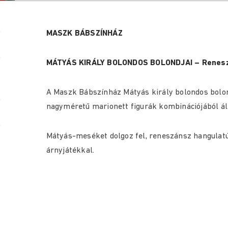
MASZK BÁBSZÍNHÁZ
MÁTYÁS KIRÁLY BOLONDOS BOLONDJAI – Renesz
A Maszk Bábszínház Mátyás király bolondos bolon
nagyméretű marionett figurák kombinációjából áll
Mátyás-meséket dolgoz fel, reneszánsz hangulatú
árnyjátékkal.