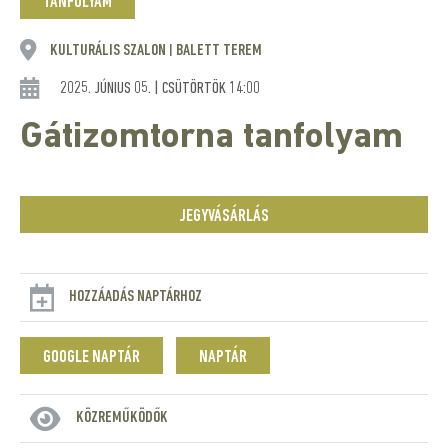
TANFOLYAM
KULTURÁLIS SZALON
BALETT TEREM
|
2025. JÚNIUS 05. | CSÜTÖRTÖK 14:00
Gátizomtorna tanfolyam
JEGYVÁSÁRLÁS
HOZZÁADÁS NAPTÁRHOZ
GOOGLE NAPTÁR
NAPTÁR
KÖZREMŰKÖDŐK