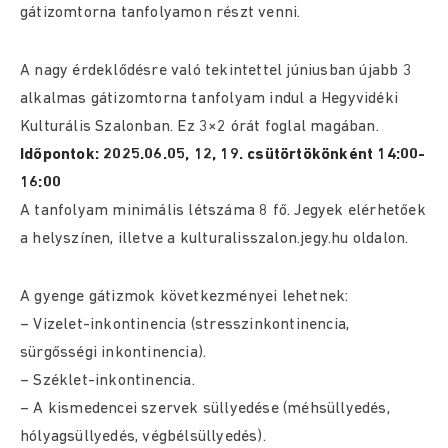
gátizomtorna tanfolyamon részt venni.
A nagy érdeklődésre való tekintettel júniusban újabb 3
alkalmas gátizomtorna tanfolyam indul a Hegyvidéki
Kulturális Szalonban. Ez 3×2 órát foglal magában.
Időpontok: 2025.06.05, 12, 19. csütörtökönként 14:00-
16:00
A tanfolyam minimális létszáma 8 fő. Jegyek elérhetőek
a helyszínen, illetve a kulturalisszalon.jegy.hu oldalon.
A gyenge gátizmok következményei lehetnek:
– Vizelet-inkontinencia (stresszinkontinencia,
sürgősségi inkontinencia).
– Széklet-inkontinencia.
– A kismedencei szervek süllyedése (méhsüllyedés,
hólyagsüllyedés, végbélsüllyedés).