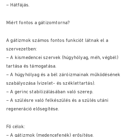
– Hátfájás.
Miért fontos a gátizomtorna?
A gátizmok számos fontos funkciót látnak el a
szervezetben:
– A kismedencei szervek (húgyhólyag, méh, végbél)
tartása és támogatása.
– A húgyhólyag és a bél záróizmainak működésének
szabályozása (vizelet- és széklettartás).
– A gerinc stabilizálásában való szerep.
– A szülésre való felkészülés és a szülés utáni
regeneráció elősegítése.
Fő célok:
– A gátizmok (medencefenék) erősítése.